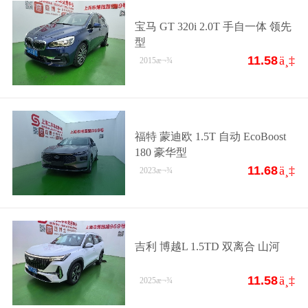
宝马 GT 320i 2.0T 手自一体 领先
型
11.58
ä¸‡
2015
æ¬¾
福特 蒙迪欧 1.5T 自动 EcoBoost
180 豪华型
11.68
ä¸‡
2023
æ¬¾
吉利 博越L 1.5TD 双离合 山河
11.58
ä¸‡
2025
æ¬¾