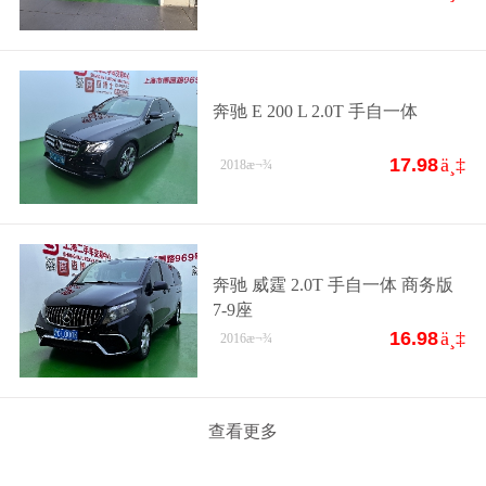
奔驰 E 200 L 2.0T 手自一体
17.98
ä¸‡
2018
æ¬¾
奔驰 威霆 2.0T 手自一体 商务版
7-9座
16.98
ä¸‡
2016
æ¬¾
查看更多