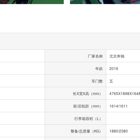
厂家名称
北京奔驰
年款
2019
车门数
五
长X宽X高（mm）
4765X1898X164
前/后轮距（mm）
1614/1611
行李箱容积（L）
整备/总质量（KG）
1880/2380