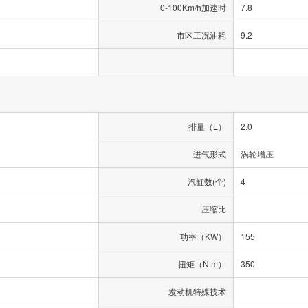
0-100Km/h加速时
7.8
市区工况油耗
9.2
排量（L）
2.0
进气形式
涡轮增压
汽缸数(个)
4
压缩比
功率（KW）
155
扭矩（N.m）
350
发动机特殊技术