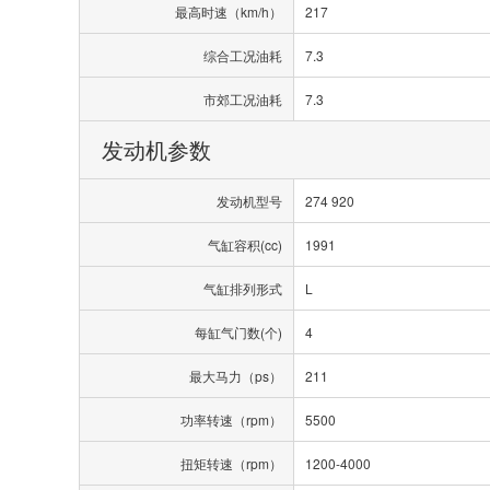
最高时速（km/h）
217
综合工况油耗
7.3
市郊工况油耗
7.3
发动机参数
发动机型号
274 920
气缸容积(cc)
1991
气缸排列形式
L
每缸气门数(个)
4
最大马力（ps）
211
功率转速（rpm）
5500
扭矩转速（rpm）
1200-4000