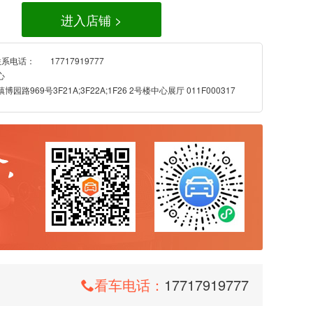
进入店铺 >
联系电话：
17717919777
心
路969号3F21A;3F22A;1F26 2号楼中心展厅 011F000317
看车电话：
17717919777
