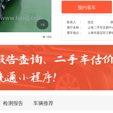
预约看车

联系人 ：
张总
1
/6
展厅名称：
上海二手车交易中
看车地点：
上海市嘉定区江桥镇博园
153

检测报告
车辆推荐